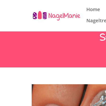
Home
Nageltr
S