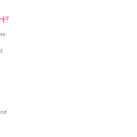
rt?
bte
nd
 und