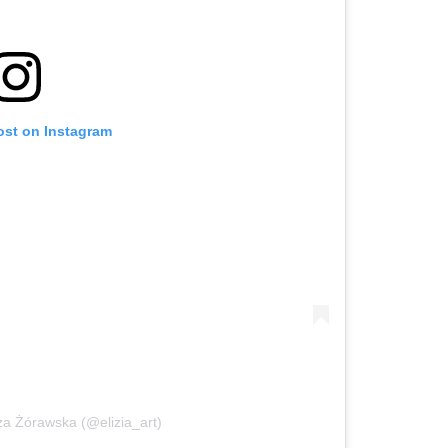
ost on Instagram
iza Żórawska (@elizia_art)