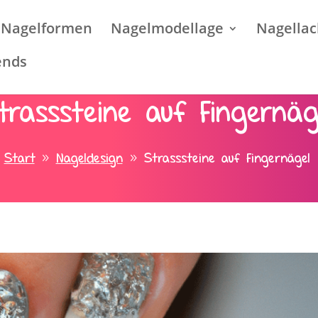
Nagelformen
Nagelmodellage
Nagellac
ends
trasssteine auf Fingernäg
Start
Nageldesign
Strasssteine auf Fingernägel