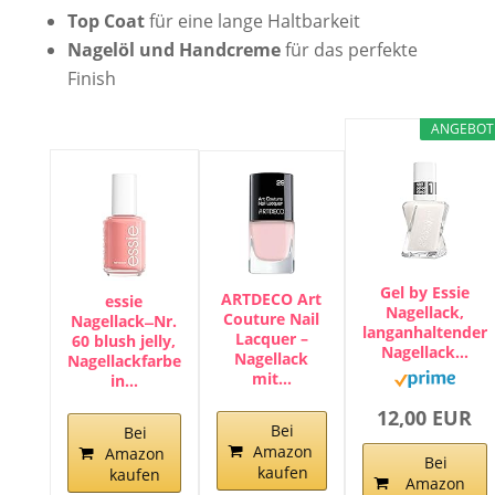
Top Coat
für eine lange Haltbarkeit
Nagelöl und Handcreme
für das perfekte
Finish
ANGEBOT
Gel by Essie
ARTDECO Art
essie
Nagellack,
Couture Nail
Nagellack ̶ Nr.
langanhaltender
Lacquer –
60 blush jelly,
Nagellack…
Nagellack
Nagellackfarbe
mit…
in…
12,00 EUR
Bei
Bei
Amazon
Amazon
Bei
kaufen
kaufen
Amazon