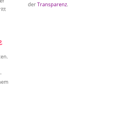
er
der
Transparenz
.
itt
e
ten.
-
inem