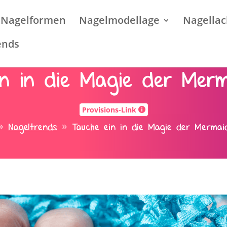
Nagelformen
Nagelmodellage
Nagellac
ends
in in die Magie der Merm
Provisions-Link

Nageltrends
Tauche ein in die Magie der Mermaid