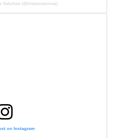
ia Salomaa (@tmipiiasalomaa)
ost on Instagram