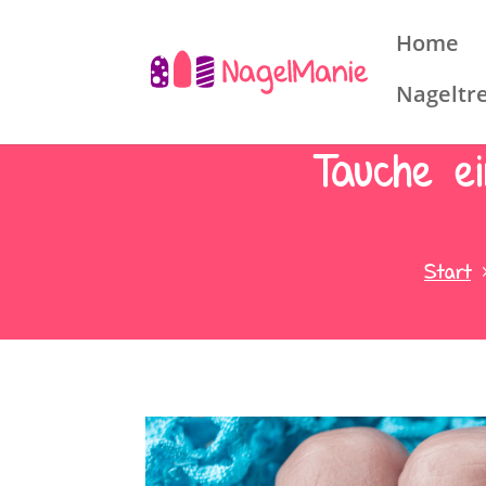
Home
Nageltr
Tauche e
Start