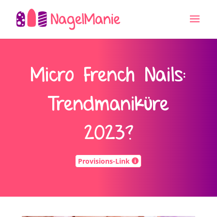
Micro French Nails:
Trendmaniküre
2023?
Provisions-Link
