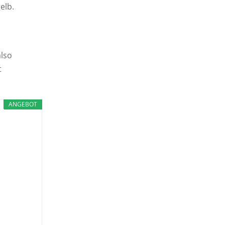
elb.
also
t
ANGEBOT