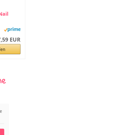
Nail
7,59 EUR
fen
ne
ie