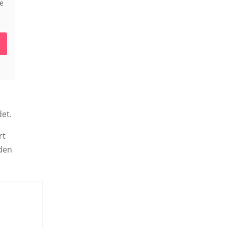
ie
et.
rt
 den