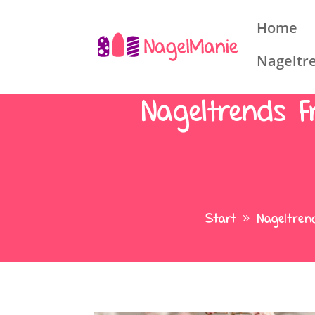
Home
Nageltr
Nageltrends F
Start
Nageltren