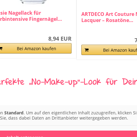
ssie Nagellack für
ARTDECO Art Couture 
arbintensive Fingernägel…
Lacquer – Rosatöne…
8,94 EUR
Bei Amazon kaufen
Bei Amazon kau
erfekte „No-Make-up“-Look für Dei
von
Standard
. Um auf den eigentlichen Inhalt zuzugreifen, klicken S
 Sie, dass dabei Daten an Drittanbieter weitergegeben werden.