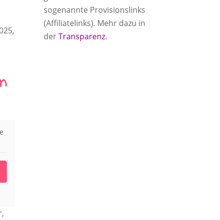
sogenannte Provisionslinks
(Affiliatelinks). Mehr dazu in
025,
der
Transparenz
.
en
ie
r,