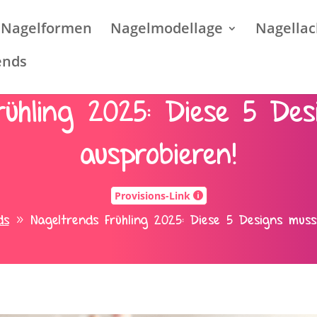
Nagelformen
Nagelmodellage
Nagellac
ends
rühling 2025: Diese 5 De
ausprobieren!
Provisions-Link

ds
Nageltrends Frühling 2025: Diese 5 Designs muss