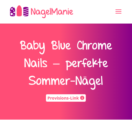
Baby Blue Chrome
Nails – perfekte
Sommer-Nägel
Provisions-Link
