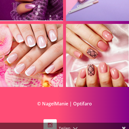
© NagelManie | Optifaro
Teilen