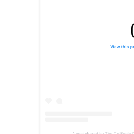
View this p
A post shared by The GelBottle 