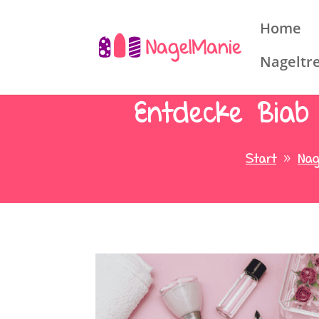
Home
Nageltr
Entdecke Biab 
Start
Nag