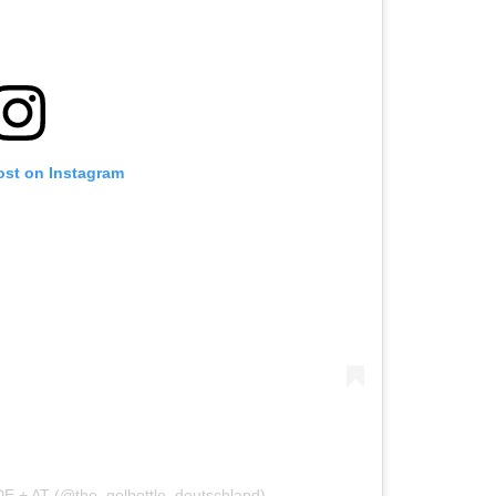
ost on Instagram
DE + AT (@the_gelbottle_deutschland)