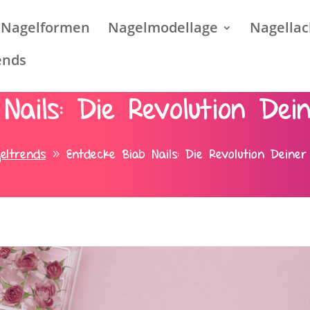
Nagelformen
Nagelmodellage
Nagellac
ends
Nails: Die Revolution Dei
eltrends
Entdecke Biab Nails: Die Revolution Deiner