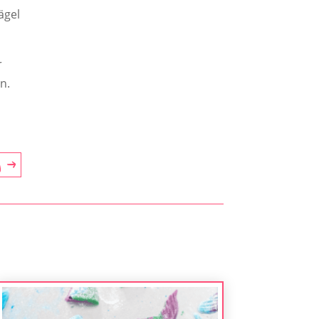
ägel
r
n.
g