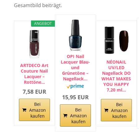
Gesamtbild beiträgt.
ANGEBOT
OPI Nail
NÉONAIL
Lacquer Blau-
ARTDECO Art
UV/LED
und
Couture Nail
Nagellack DO
Grünetöne –
Lacquer –
WHAT MAKES
Nagellack…
Rottöne…
YOU HAPPY
7,20 ml…
7,58 EUR
15,95 EUR
Bei
Bei
Bei
Amazon
Amazon
Amazon
kaufen
kaufen
kaufen