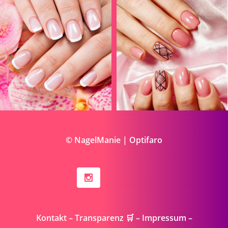
© NagelManie | Optifaro
Kontakt
–
Transparenz 🛒
–
Impressum
–