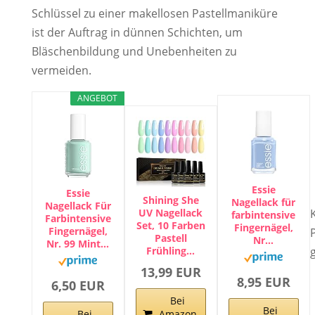
Schlüssel zu einer makellosen Pastellmaniküre
ist der Auftrag in dünnen Schichten, um
Bläschenbildung und Unebenheiten zu
vermeiden.
ANGEBOT
Essie
Essie
Shining She
Nagellack für
Nagellack Für
UV Nagellack
farbintensive
Farbintensive
Set, 10 Farben
Fingernägel,
Fingernägel,
Pastell
Nr…
Nr. 99 Mint…
Frühling…
13,99 EUR
8,95 EUR
6,50 EUR
Bei
Bei
Amazon
Bei